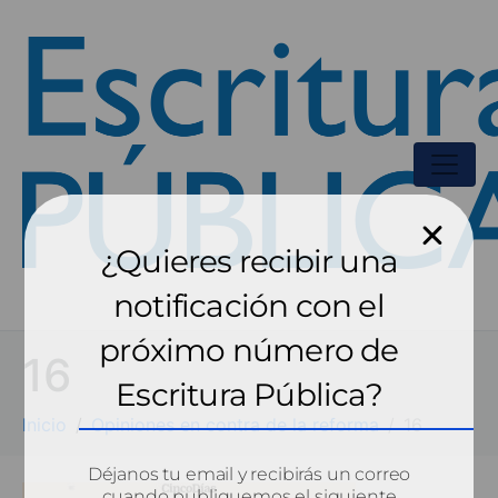
¿Quieres recibir una
notificación con el
próximo número de
16
Escritura Pública?
Inicio
Opiniones en contra de la reforma
16
Déjanos tu email y recibirás un correo
cuando publiquemos el siguiente