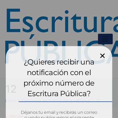
¿Quieres recibir una
notificación con el
próximo número de
12
Escritura Pública?
Inicio
Opiniones en contra de la reforma
12
Déjanos tu email y recibirás un correo
cuando publiquemos el siguiente