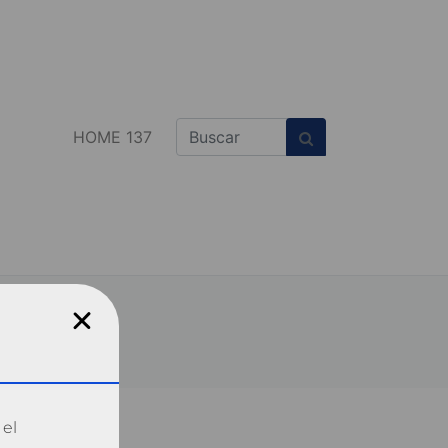
HOME 137
 el