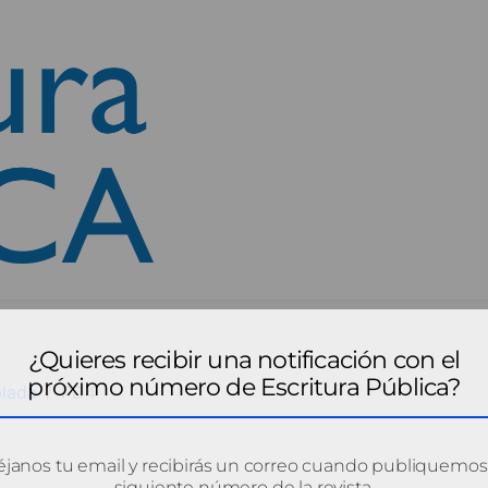
¿Quieres recibir una notificación con el
próximo número de Escritura Pública?
blada
PD4
janos tu email y recibirás un correo cuando publiquemos
siguiente número de la revista.