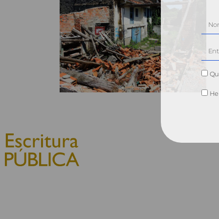
Qui
He 
© 2010, Consejo General del
Notariado