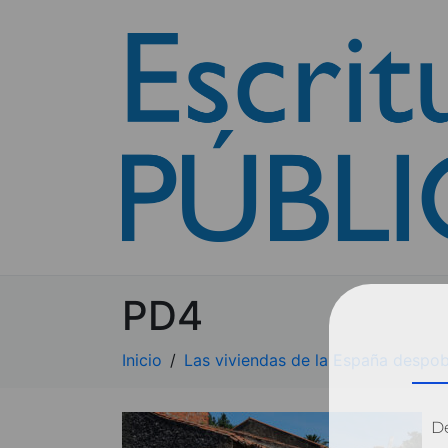
PD4
Inicio
Las viviendas de la España despo
Dé