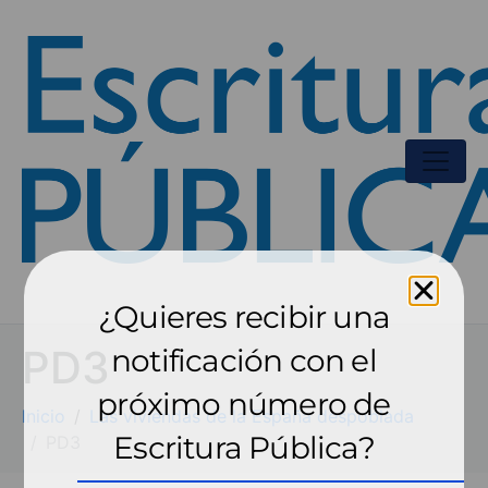
¿Quieres recibir una
PD3
notificación con el
próximo número de
Inicio
Las viviendas de la España despoblada
Escritura Pública?
PD3