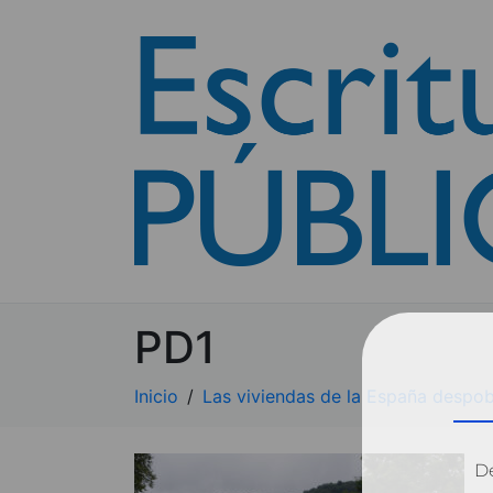
PD1
Inicio
Las viviendas de la España despo
Dé