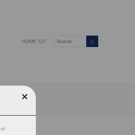
HOME 137
 el