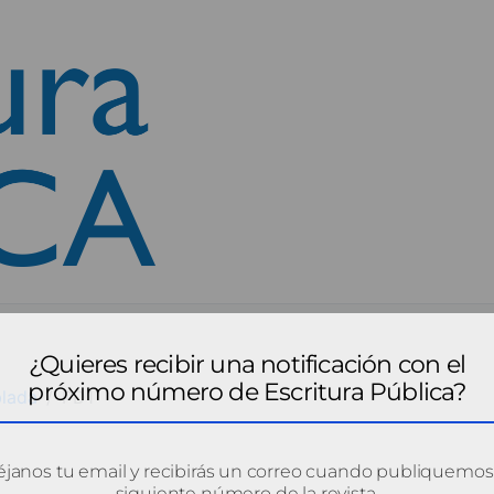
¿Quieres recibir una notificación con el
próximo número de Escritura Pública?
blada
PD1
janos tu email y recibirás un correo cuando publiquemos
siguiente número de la revista.