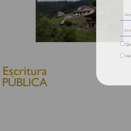
Qui
He 
© 2010, Consejo General del
Notariado