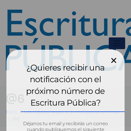
¿Quieres recibir una
notificación con el
próximo número de
@6
Escritura Pública?
Inicio
Las rebajas llegan a la inteligencia artificial
@6
Déjanos tu email y recibirás un correo
cuando publiquemos el siguiente