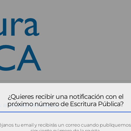
¿Quieres recibir una notificación con el
próximo número de Escritura Pública?
s: III Jornadas Tecnológicas
@1
janos tu email y recibirás un correo cuando publiquemos
siguiente número de la revista.