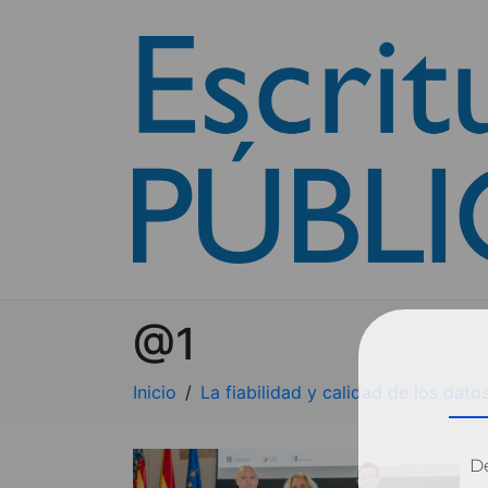
@1
Inicio
La fiabilidad y calidad de los dato
Dé