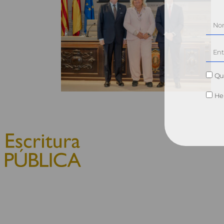
Qui
He 
© 2010, Consejo General del
Notariado