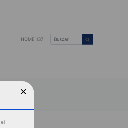
HOME 137
 el