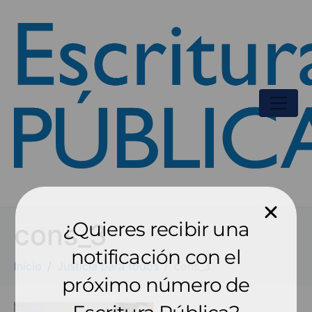
¿Quieres recibir una
cons_3
notificación con el
Inicio
Justicia para todos
cons_3
próximo número de