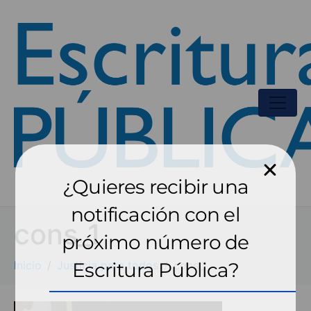
¿Quieres recibir una
notificación con el
cons_1
próximo número de
Inicio
Justicia para todos
Escritura Pública?
cons_1