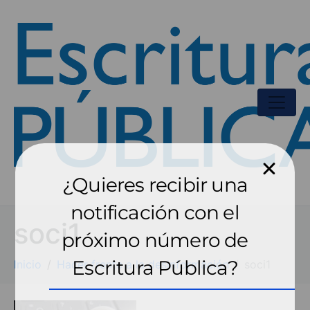
¿Quieres recibir una
notificación con el
soci1
próximo número de
Escritura Pública?
Inicio
Hacer frente a la desinformación
soci1