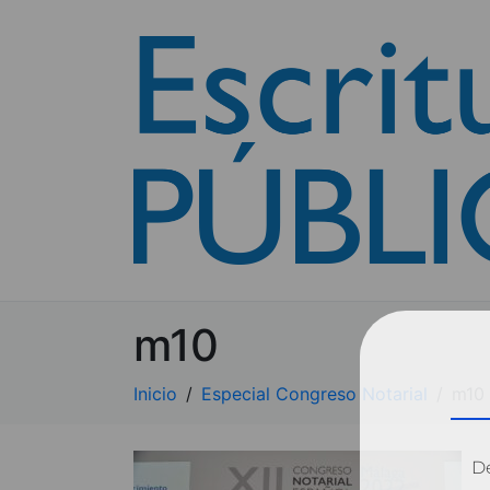
m10
Inicio
Especial Congreso Notarial
m10
Dé