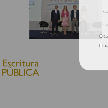
Qui
He 
© 2010, Consejo General del
Notariado