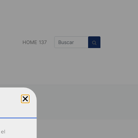
HOME 137
 el