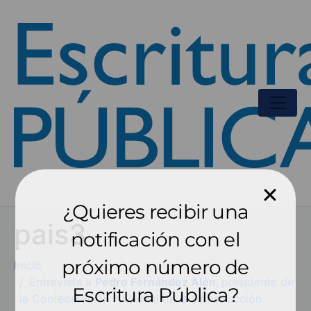
¿Quieres recibir una
pais3
notificación con el
próximo número de
Inicio
Entrevista a
Pedro Fernández Alén,
presidente de
Escritura Pública?
la Confederación Nacional de la Construcción