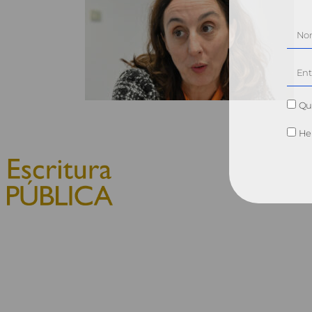
Qui
He 
© 2010, Consejo General del
Notariado