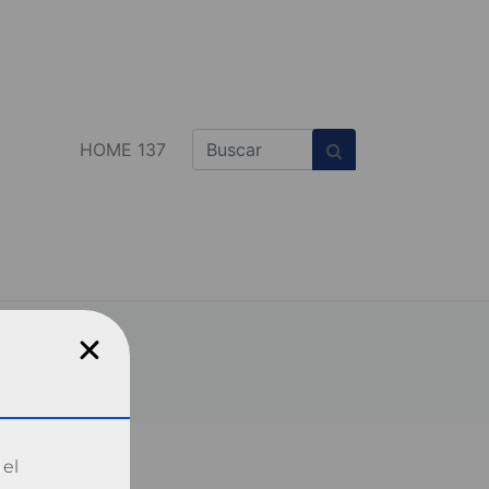
HOME 137
 el