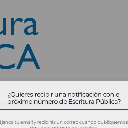
¿Quieres recibir una notificación con el
próximo número de Escritura Pública?
tora de la Compañía Nacional de Danza
cultu3
janos tu email y recibirás un correo cuando publiquemos
siguiente número de la revista.