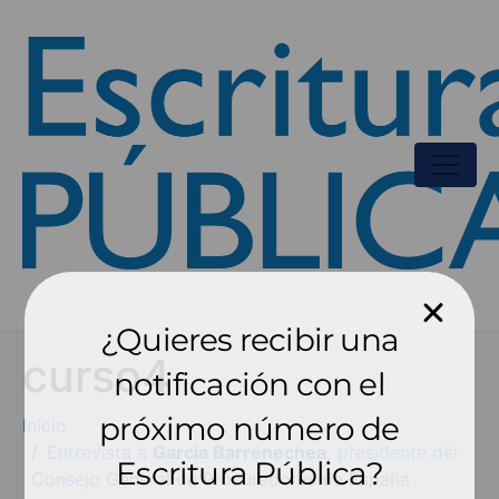
¿Quieres recibir una
curso4
notificación con el
próximo número de
Inicio
Entrevista a
García Barrenechea,
presidente del
Escritura Pública?
Consejo General de Procuradores de España