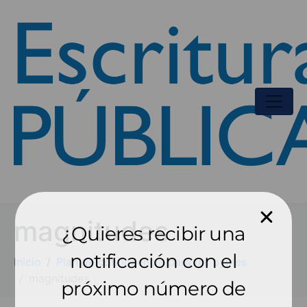
magnitudes
¿Quieres recibir una
notificación con el
Inicio
Plan de contingencia para las pymes
magnitudes
próximo número de