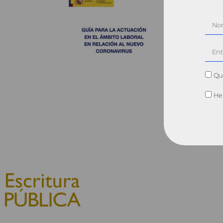
Qui
He 
© 2010, Consejo General del