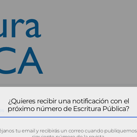
¿Quieres recibir una notificación con el
próximo número de Escritura Pública?
es
Guia
janos tu email y recibirás un correo cuando publiquemos
siguiente número de la revista.