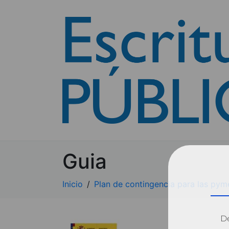
Guia
Inicio
Plan de contingencia para las pym
Dé