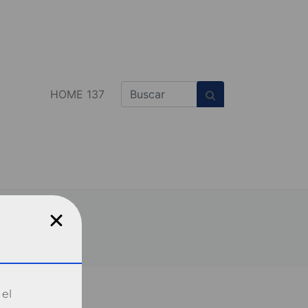
HOME 137
 el