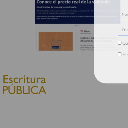
Qui
He 
© 2010, Consejo General del
Notariado