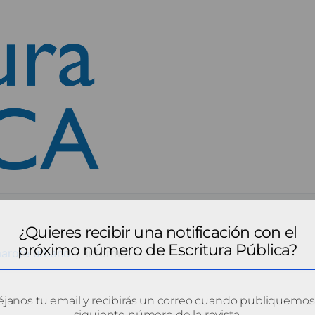
¿Quieres recibir una notificación con el
próximo número de Escritura Pública?
marote urbano
informe1
janos tu email y recibirás un correo cuando publiquemos
siguiente número de la revista.