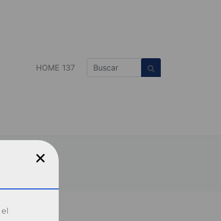
HOME 137
 el