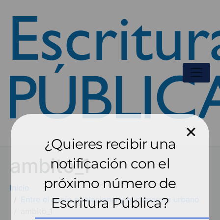
¿Quieres recibir una
ambito_1
notificación con el
próximo número de
Inicio
Entre el vacío poblacional y el camarote urbano
Escritura Pública?
ambito_1