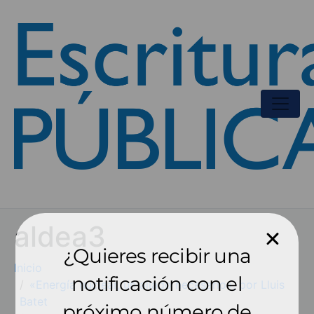
aldea3
¿Quieres recibir una
Inicio
notificación con el
«Energía nuclear, un aliado necesario», por Lluis
Batet
próximo número de