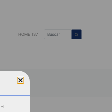
HOME 137
 el