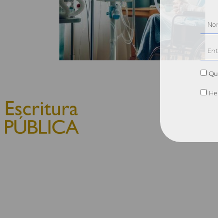
Qui
He 
© 2010, Consejo General del
Notariado