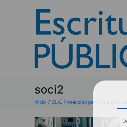
soci2
Inicio
ELA. Protección para los enfermos
Dé