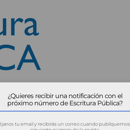
¿Quieres recibir una notificación con el
próximo número de Escritura Pública?
soci2
janos tu email y recibirás un correo cuando publiquemos
siguiente número de la revista.