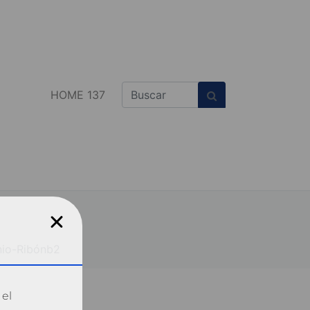
HOME 137
io-Ribónb2
 el