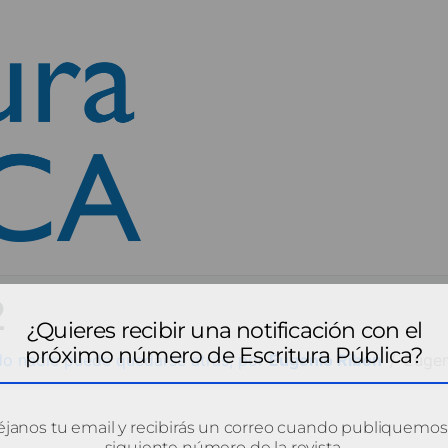
2
¿Quieres recibir una notificación con el
próximo número de Escritura Pública?
ando nadie puede quedarse atrás, por
Eugenio Ribón
Eugen
janos tu email y recibirás un correo cuando publiquemos
siguiente número de la revista.