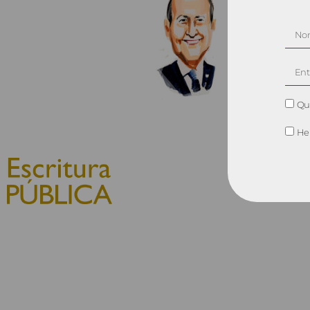
Qui
He 
© 2010, Consejo General del
Notariado