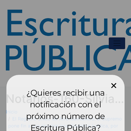
¿Quieres recibir una
Notarios-160-Silvia-Blascob2
notificación con el
Inicio
próximo número de
El Registro Único de Arrendamientos: el Supremo
pone fin a una enorme incertidumbre jurídica, por
Escritura Pública?