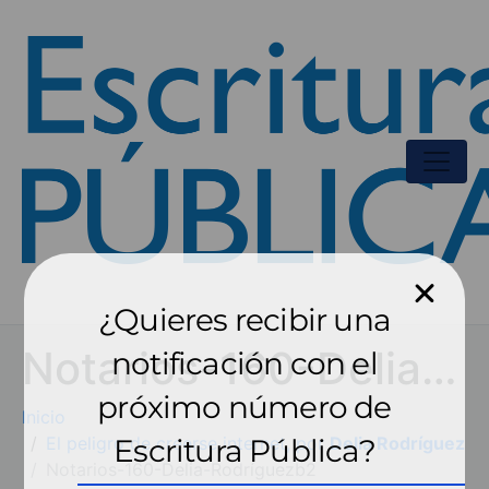
¿Quieres recibir una
Notarios-160-Delia-Rodríguezb2
notificación con el
próximo número de
Inicio
El peligro de creerse internet, por
Escritura Pública?
Delia Rodríguez
Notarios-160-Delia-Rodríguezb2