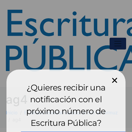
¿Quieres recibir una
ag4
notificación con el
próximo número de
Inicio
El dinero mundial varado (o no) en Ormuz
ag4
Escritura Pública?