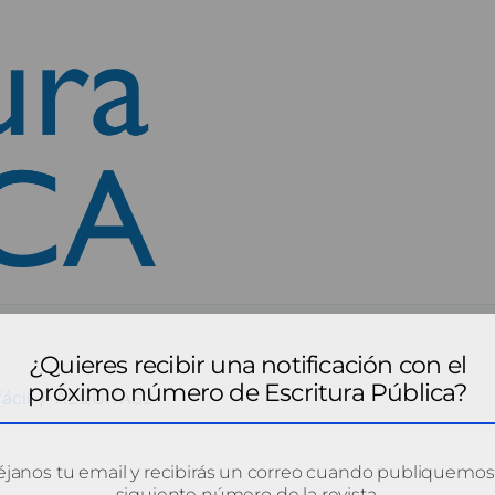
¿Quieres recibir una notificación con el
próximo número de Escritura Pública?
ácil
AEQUITAS2
janos tu email y recibirás un correo cuando publiquemos
siguiente número de la revista.