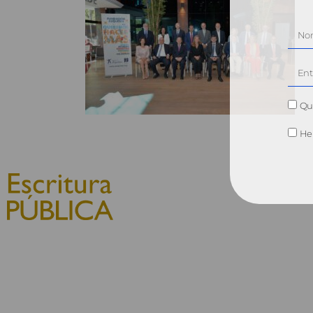
Qui
He 
© 2010, Consejo General del
Notariado