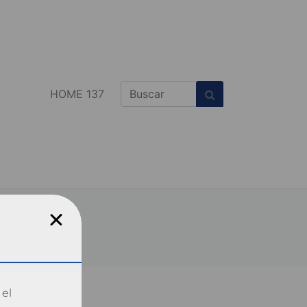
HOME 137
 el