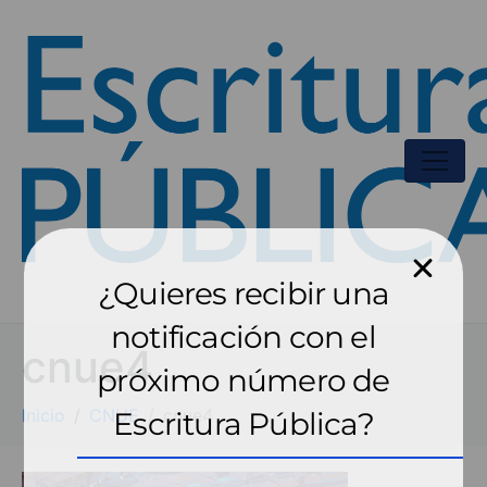
¿Quieres recibir una
notificación con el
cnue4
próximo número de
Inicio
CNUE
cnue4
Escritura Pública?