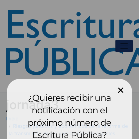
¿Quieres recibir una
jornada3
notificación con el
Inicio
próximo número de
Riesgos jurídicos y económicos de la reforma de
Escritura Pública?
la transmisión de las participaciones sociales