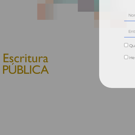
Qui
He 
© 2010, Consejo General del
Notariado