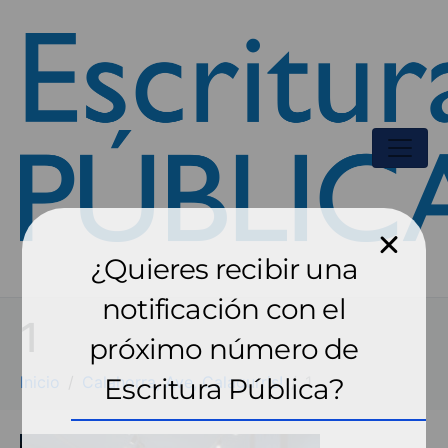
¿Quieres recibir una
notificación con el
1
próximo número de
Inicio
Calahorra, Ave, Calagurris!
Escritura Pública?
1