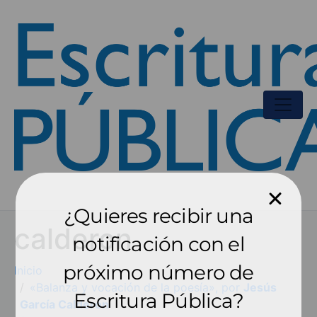
¿Quieres recibir una
calderon
notificación con el
próximo número de
Inicio
«Balanza y vocación de la poesía», por
Jesús
Escritura Pública?
García Calderón