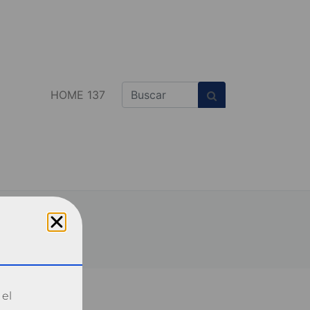
HOME 137
 el