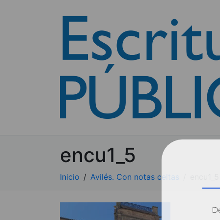
encu1_5
Inicio
Avilés. Con notas celtas
encu1_5
Dé