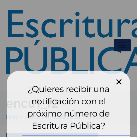
¿Quieres recibir una
encu1_12
notificación con el
próximo número de
Inicio
Avilés. Con notas celtas
encu1_12
Escritura Pública?