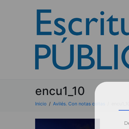
encu1_10
Inicio
Avilés. Con notas celtas
encu1_1
Dé