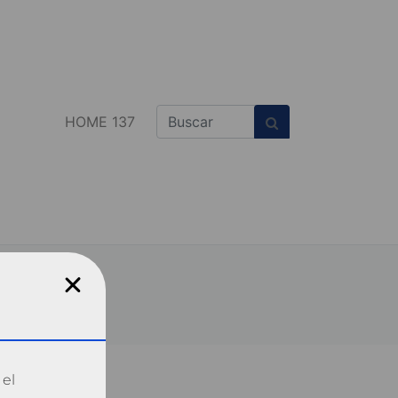
HOME 137
 el