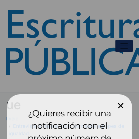
ue
¿Quieres recibir una
Inicio
notificación con el
Entrevista a Helena Dalli, comisaria europea de
igualdad
próximo número de