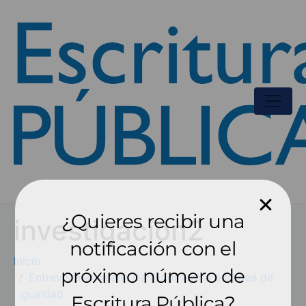
¿Quieres recibir una
investigacion2
notificación con el
Inicio
próximo número de
Entrevista a Helena Dalli, comisaria europea de
igualdad
Escritura Pública?