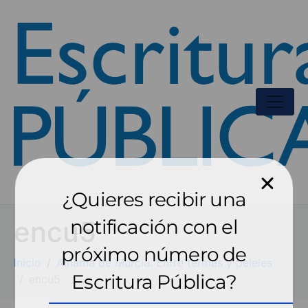
¿Quieres recibir una
encu5
notificación con el
próximo número de
Inicio
Alhama de Murcia. Entre termas y peleles
Escritura Pública?
encu5