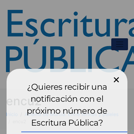
¿Quieres recibir una
encu2
notificación con el
próximo número de
Inicio
Alhama de Murcia. Entre termas y peleles
Escritura Pública?
encu2