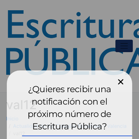
¿Quieres recibir una
notificación con el
val12
próximo número de
Inicio
Escritura Pública?
Actualidad de los Colegios Notariales - Valencia
val12