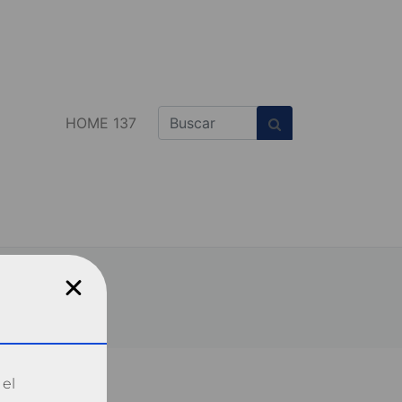
HOME 137
 el