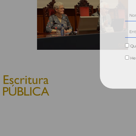
Qui
He 
© 2010, Consejo General del
Notariado