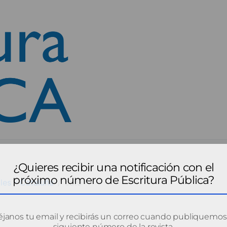
¿Quieres recibir una notificación con el
próximo número de Escritura Pública?
les - Cataluña
cat9
janos tu email y recibirás un correo cuando publiquemos
siguiente número de la revista.