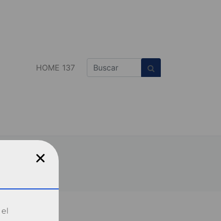
HOME 137
 el