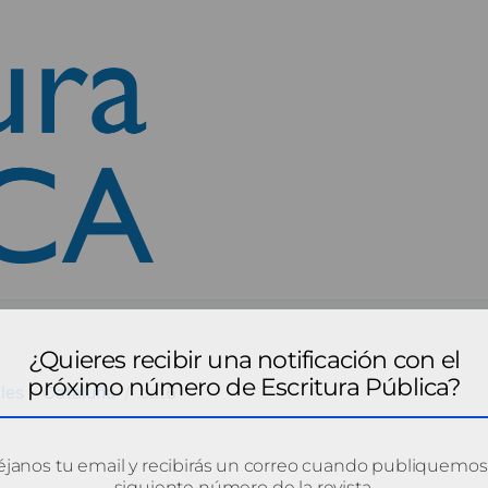
¿Quieres recibir una notificación con el
próximo número de Escritura Pública?
les - Cataluña
cat6
janos tu email y recibirás un correo cuando publiquemos
siguiente número de la revista.