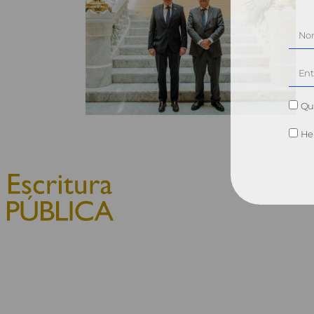
Qui
He 
© 2010, Consejo General del
Notariado