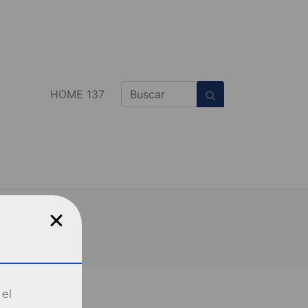
HOME 137
 el