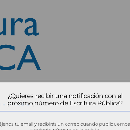
¿Quieres recibir una notificación con el
próximo número de Escritura Pública?
les - Cataluña
cat4
janos tu email y recibirás un correo cuando publiquemos
siguiente número de la revista.