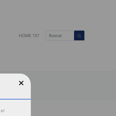
HOME 137
 el