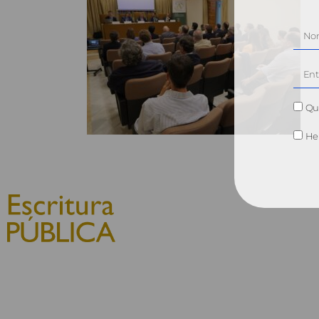
Qui
He 
© 2010, Consejo General del
Notariado