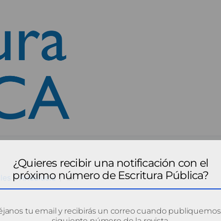
¿Quieres recibir una notificación con el
próximo número de Escritura Pública?
les - Andalucía
an1
janos tu email y recibirás un correo cuando publiquemos
siguiente número de la revista.