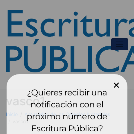
¿Quieres recibir una
vasco1
notificación con el
Inicio
Actualidad de los Colegios Notariales
próximo número de
vasco1
Escritura Pública?