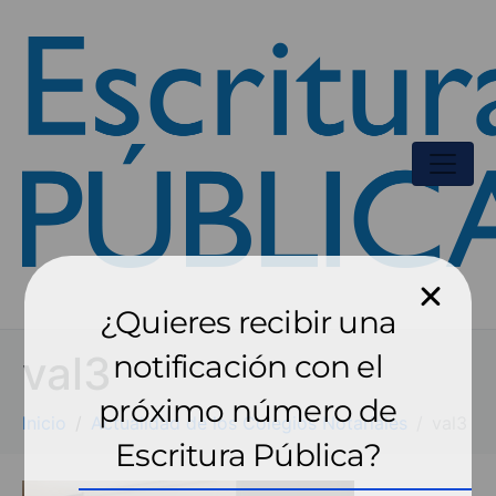
¿Quieres recibir una
val3
notificación con el
próximo número de
Inicio
Actualidad de los Colegios Notariales
val3
Escritura Pública?