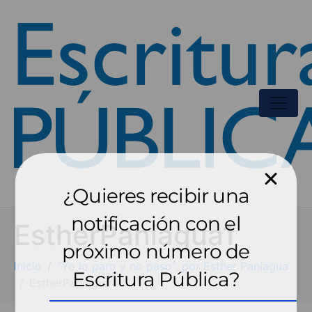
¿Quieres recibir una
notificación con el
EstherPaniagua1
próximo número de
Inicio
"Yo lo paro y no paso", por Esther Paniagua
Escritura Pública?
EstherPaniagua1