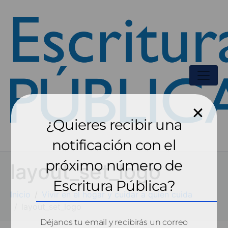
¿Quieres recibir una
notificación con el
próximo número de
layout_set_logo
Escritura Pública?
Inicio
Vivir en el hogar y cuidar a quien cuida
layout_set_logo
Déjanos tu email y recibirás un correo