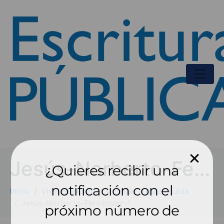
Jesús-Norberto-Fernández-1
¿Quieres recibir una
notificación con el
Inicio
Vivir en el hogar y cuidar a quien cuida
Jesús-Norberto-Fernández-1
próximo número de