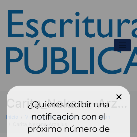
Carita_Nekane-Arzallus
¿Quieres recibir una
notificación con el
Inicio
Vivienda: del diagnóstico a la acción
Carita_Nekane-Arzallus
próximo número de