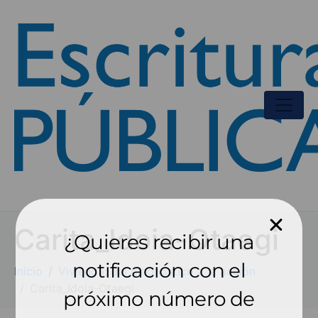
Carita_Idoia-Otaegi
¿Quieres recibir una
notificación con el
Inicio
Vivienda: del diagnóstico a la acción
Carita_Idoia-Otaegi
próximo número de