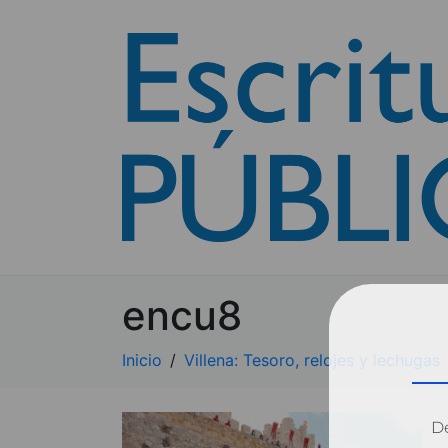
encu8
Inicio
Villena: Tesoro, relojes y lechugas
Dé