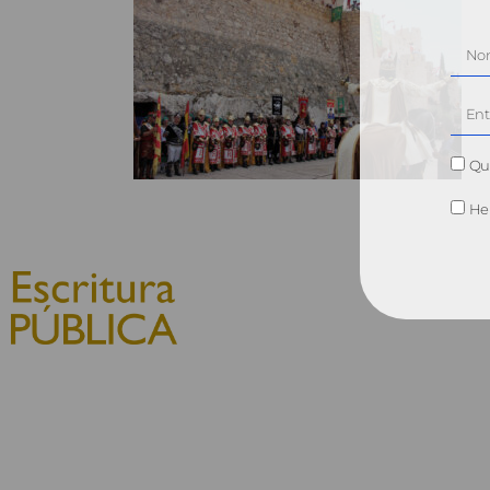
Qui
He 
© 2010, Consejo General del
Notariado