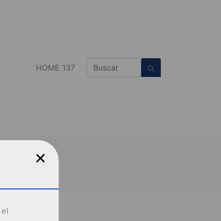
HOME 137
 el