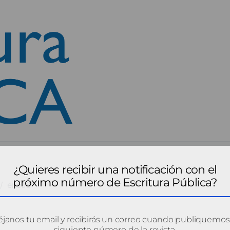
¿Quieres recibir una notificación con el
próximo número de Escritura Pública?
encu8
janos tu email y recibirás un correo cuando publiquemos
siguiente número de la revista.